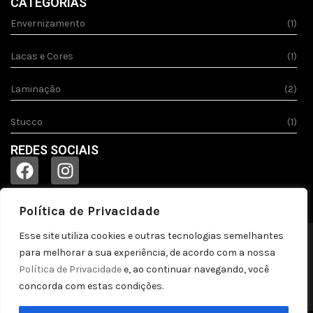
CATEGORIAS
Envernizamento
(1)
Lacas e Cores
(1)
Laminação
(2)
Stucco
(1)
REDES SOCIAIS
Política de Privacidade
Esse site utiliza cookies e outras tecnologias semelhantes
© 2023
Acquila.
Todos os direitos reservados!
para melhorar a sua experiência, de acordo com a nossa
Política de privacidade
Política de Privacidade
e, ao continuar navegando, você
concorda com estas condições.
by pontozap