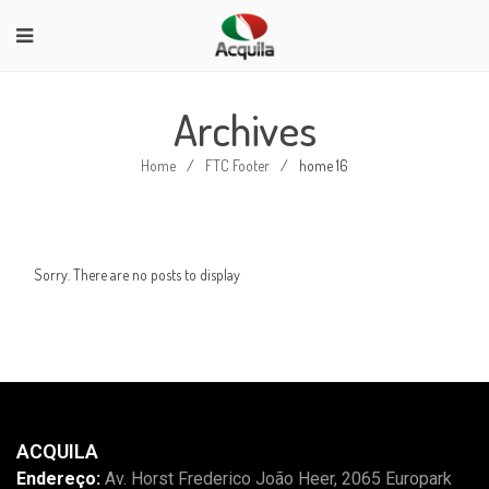
Archives
Home
/
FTC Footer
/
home 16
Sorry. There are no posts to display
ACQUILA
Endereço:
Av. Horst Frederico João Heer, 2065 Europark