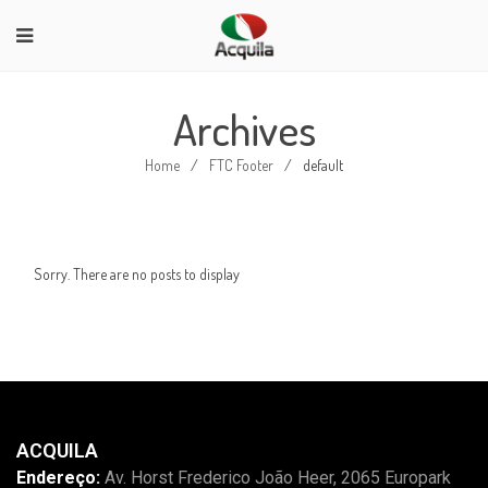
Archives
Home
/
FTC Footer
/
default
Sorry. There are no posts to display
ACQUILA
Endereço:
Av. Horst Frederico João Heer, 2065 Europark