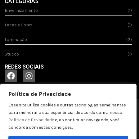
CATEGORIAS
Envernizamento
(1)
Lacas e Cores
(1)
Laminação
(2)
Stucco
(1)
REDES SOCIAIS
Política de Privacidade
Esse site utiliza cookies e outras tecnologias semelhantes
© 2023
Acquila.
Todos os direitos reservados!
para melhorar a sua experiência, de acordo com a nossa
Política de privacidade
Política de Privacidade
e, ao continuar navegando, você
concorda com estas condições.
by pontozap