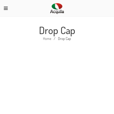
Drop Cap
Home
/
Drop Cap
DROP CAP BACKGROUND
SILDER