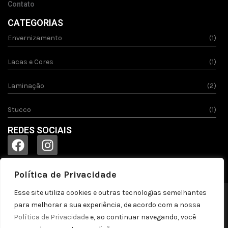
Contato
CATEGORIAS
Envernizamento
(1)
Lacas e Cores
(1)
Laminação
(2)
Stucco
(1)
REDES SOCIAIS
Política de Privacidade
Esse site utiliza cookies e outras tecnologias semelhantes
© 2023
Acquila.
Todos os direitos reservados!
para melhorar a sua experiência, de acordo com a nossa
Política de privacidade
Política de Privacidade
e, ao continuar navegando, você