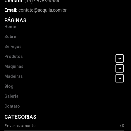
Contato:
(19) 98783-4554
Email:
contato@acquila.com.br
PÁGINAS
Home
Sobre
Serviços
Produtos
Máquinas
Madeiras
Blog
Galeria
Contato
CATEGORIAS
Envernizamento
(1)