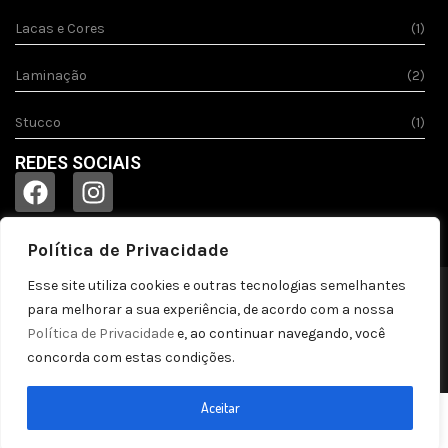
Lacas e Cores
(1)
Laminação
(2)
Stucco
(1)
REDES SOCIAIS
Política de Privacidade
Esse site utiliza cookies e outras tecnologias semelhantes
© 2023
Acquila.
Todos os direitos reservados!
para melhorar a sua experiência, de acordo com a nossa
Política de privacidade
Política de Privacidade
e, ao continuar navegando, você
concorda com estas condições.
by pontozap
Aceitar